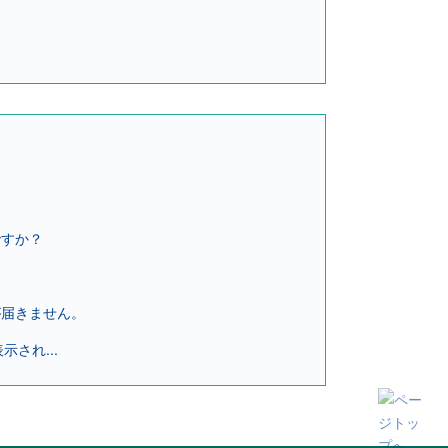
ですか？
。
が届きません。
され...