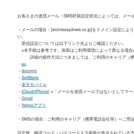
お客さまの迷惑メール・SMS対策設定状況によっては、メー
・メールの場合：[aioinissaydowa.co.jp]をドメイン
い。
受信設定については以下リンク先よりご確認ください。
※本手順は参考です。画面はご利用環境によって異なる場合
詳細の操作方法につきましては、ご利用のキャリア（携
・
au
・
docomo
・
SoftBank
・
楽天モバイル
・
iCloud(iPhone)
※「メールを迷惑メールではないとしてマー
・
Gmail
・
Yahooアプリ
・SMSの場合：ご利用のキャリア（携帯電話会社等）へご照
設定後、確認コード・パスコード入力画面が表示されている