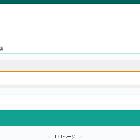
額
≪
1 / 1ページ
≫