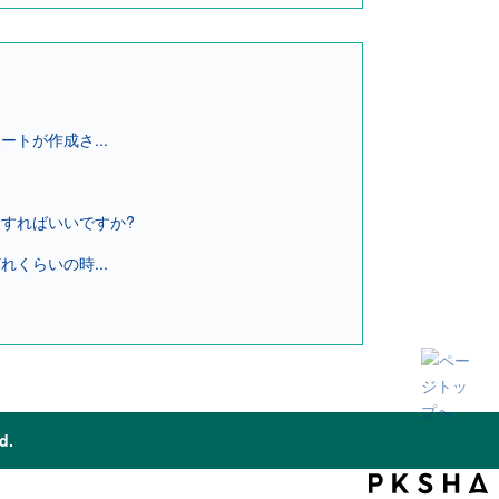
トが作成さ...
すればいいですか?
くらいの時...
d.